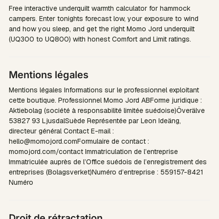
Free interactive underquilt warmth calculator for hammock
campers. Enter tonights forecast low, your exposure to wind
and how you sleep, and get the right Momo Jord underquilt
(UQ300 to UQ800) with honest Comfort and Limit ratings.
Mentions légales
Mentions légales Informations sur le professionnel exploitant
cette boutique. Professionnel Momo Jord ABForme juridique :
Aktiebolag (société à responsabilité limitée suédoise)Överälve
53827 93 LjusdalSuède Représentée par Leon Ideäng,
directeur général Contact E-mail :
hello@momojord.comFormulaire
de contact :
momojord.com/contact Immatriculation de l’entreprise
Immatriculée auprès de l’Office suédois de l’enregistrement des
entreprises (Bolagsverket)Numéro d’entreprise : 559157-8421
Numéro
Droit de rétractation