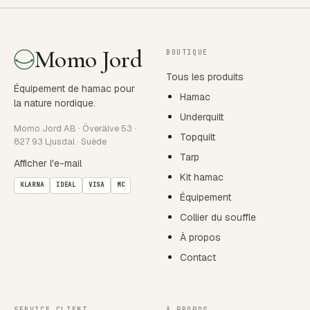
Momo Jord
BOUTIQUE
Tous les produits
Équipement de hamac pour
Hamac
la nature nordique.
Underquilt
Momo Jord AB · Överälve 53 ·
Topquilt
827 93 Ljusdal · Suède
Tarp
Afficher l'e-mail
Kit hamac
KLARNA
IDEAL
VISA
MC
Équipement
Collier du souffle
À propos
Contact
SERVICE CLIENT
À PROPOS