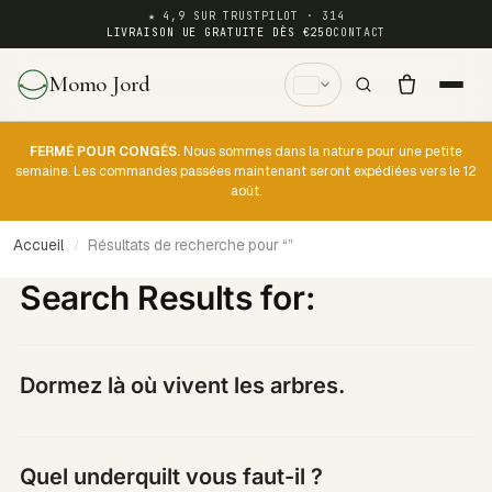
★ 4,9 SUR TRUSTPILOT · 314
LIVRAISON UE GRATUITE DÈS €250
CONTACT
Momo Jord
FERMÉ POUR CONGÉS.
Nous sommes dans la nature pour une petite
semaine. Les commandes passées maintenant seront expédiées vers le 12
août.
Accueil
Résultats de recherche pour “”
/
Search Results for:
Dormez là où vivent les arbres.
Quel underquilt vous faut-il ?