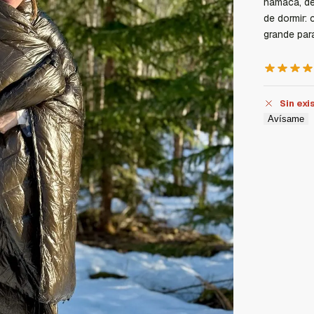
hamaca, de
de dormir:
grande par
Sin exi
Avísame