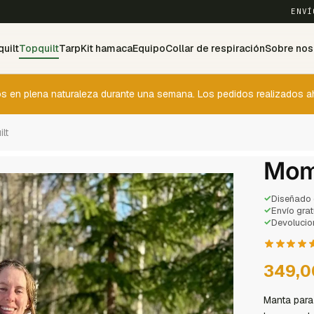
ENVÍ
uilt
Topquilt
Tarp
Kit hamaca
Equipo
Collar de respiración
Sobre nos
 en plena naturaleza durante una semana. Los pedidos realizados ah
lt
Momo
✓
Diseñado 
✓
Envío grat
✓
Devolucio
349,
Manta para