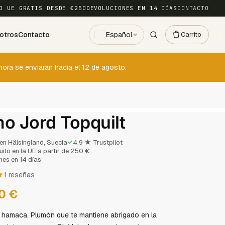
O UE GRATIS DESDE €250
DEVOLUCIONES EN 14 DÍAS
CONTACTO
otros
Contacto
Español
Carrito
ora se enviarán hacia el 12 de agosto.
 Jord Topquilt
✓
en Hälsingland, Suecia
4.9 ★ Trustpilot
uito en la UE a partir de 250 €
nes en 14 días
1 reseñas
00
€
 hamaca. Plumón que te mantiene abrigado en la