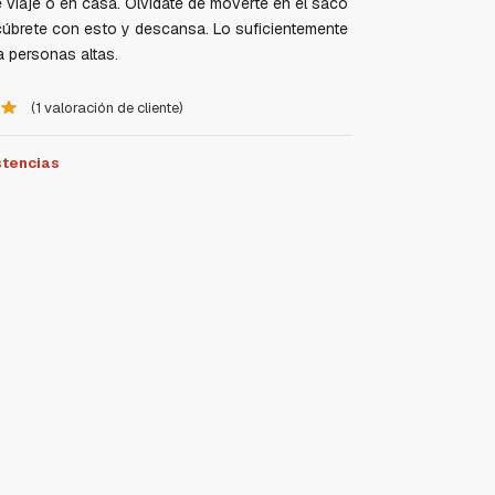
 viaje o en casa. Olvídate de moverte en el saco
 cúbrete con esto y descansa. Lo suficientemente
a personas altas.
(
1
valoración de cliente)
stencias