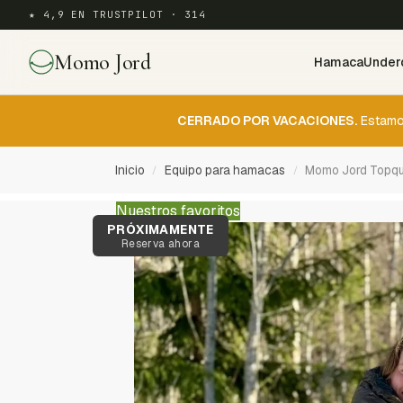
★ 4,9 EN TRUSTPILOT · 314
Momo Jord
Hamaca
Underq
CERRADO POR VACACIONES.
Estamos
Inicio
Equipo para hamacas
Momo Jord Topqui
/
/
Nuestros favoritos
PRÓXIMAMENTE
Reserva ahora