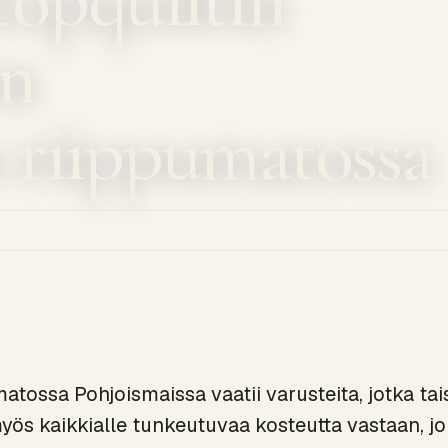
en
n riippumatossa
matossa Pohjoismaissa vaatii varusteita, jotka ta
yös kaikkialle tunkeutuvaa kosteutta vastaan, j