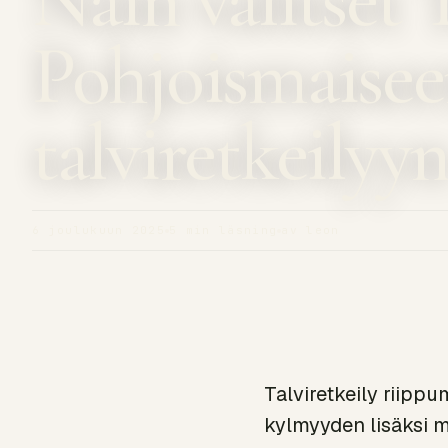
Pohjoismaise
talviretkeilyy
6 joulukuun 2025
5 min läsning
av leon
Talviretkeily riippu
kylmyyden lisäksi m