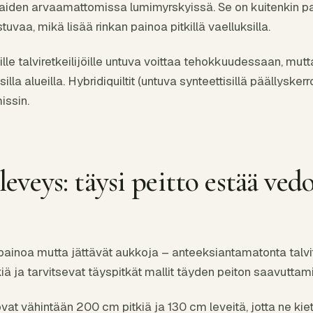
aiden arvaamattomissa lumimyrskyissä. Se on kuitenkin 
aa, mikä lisää rinkan painoa pitkillä vaelluksilla.
le talviretkeilijöille untuva voittaa tehokkuudessaan, mutta 
silla alueilla. Hybridiquiltit (untuva synteettisillä päällyskerr
issin.
 leveys: täysi peitto estää ve
t painoa mutta jättävät aukkoja – anteeksiantamatonta talvi
tkiä ja tarvitsevat täyspitkät mallit täyden peiton saavuttam
 ovat vähintään 200 cm pitkiä ja 130 cm leveitä, jotta ne kie