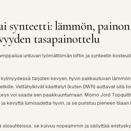
ai synteetti: lämmön, painon
vyyden tasapainottelu
kamppailua untuvan lyömättömän loftin ja synteetin koste
 kylmyydessä tarjoten kevyen, hyvin pakkautuvan lämmön, j
ille. Vettähylkivät käsittelyt (kuten DWR) auttavat sitä t
hkeys voi saada sen paakkuuntumaan. Momo Jord Topquiltin
ja kevyttä lumisadetta hyvin, ja se puristuu pieneen tila
sä olosuhteissa: se kuivuu nopeammin ja säilyttää eristys