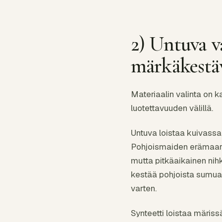
2) Untuva v
märkäkestä
Materiaalin valinta on 
luotettavuuden välillä.
Untuva loistaa kuivassa
Pohjoismaiden erämaaretk
mutta pitkäaikainen ni
kestää pohjoista sumua 
varten.
Synteetti loistaa märis