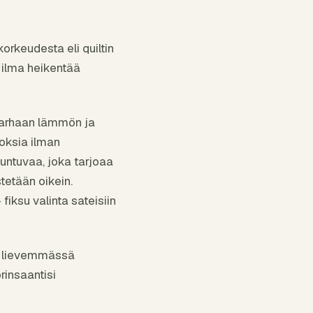
orkeudesta eli quiltin
ä ilma heikentää
 parhaan lämmön ja
roksia ilman
untuvaa, joka tarjoaa
tetään oikein.
fiksu valinta sateisiin
in lievemmässä
rinsaantisi