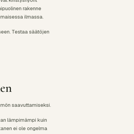
nipuolinen rakenne
ismaisessa ilmassa.
iseen. Testaa säätöjen
nen
ämmön saavuttamiseksi.
ieman lämpimämpi kuin
kanen ei ole ongelma