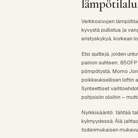
lämpötilalu
Verkkosivujen lämpötilal
kyvystä pullistua ja van
eristyskykyä, korkean lo
Etsi quiltejä, joiden u
painon suhteen; 850FP on
pömpötystä. Momo Jord 
poikkeuksellisen loftin 
Synteettiset vaihtoehdot
pohjoisiin oloihin – mu
Nyrkkisääntö: tähtää t
kylmyydessä. Älä jahtaa
todenmukaisen mukavuu