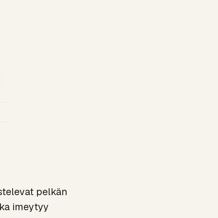
istelevat pelkän
oka imeytyy