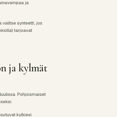
painavampaa ja
valitse synteetti, jos
oksilla) tarjoavat
don ja kylmät
tuulissa. Pohjoismaiset
iseksi.
toutuvat kylkiesi