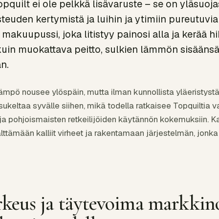
pquilt ei ole pelkkä lisävaruste – se on yläsuoja
uden kertymistä ja luihin ja ytimiin pureutuvia 
 makuupussi, joka litistyy painosi alla ja kerää h
kuin muokattava peitto, sulkien lämmön sisääns
n.
mpö nousee ylöspäin, mutta ilman kunnollista yläeristystä
keltaa syvälle siihen, mikä todella ratkaisee Topquiltia v
 ja pohjoismaisten retkeilijöiden käytännön kokemuksiin. 
tämään kalliit virheet ja rakentamaan järjestelmän, jonka t
rkeus ja täytevoima markkin