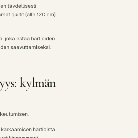
en täydellisesti
mat quiltit (alle 120 cm)
, joka estää hartioiden
iyden saavuttamiseksi.
vyys: kylmän
unkeutumisen.
n karkaamisen hartioista
vät kiristysnyörit