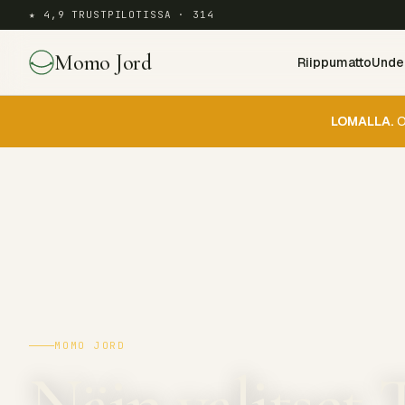
★ 4,9 TRUSTPILOTISSA · 314
Momo Jord
Riippumatto
Under
LOMALLA.
O
MOMO JORD
Näin valitset 