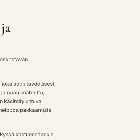
 ja
udenkestävän
oka sopii täydellisesti
orjumaan kosteutta,
 käsitelty untuva
an helppoa pakkaamista
kykynsä kastuessaankin