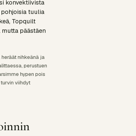
si konvektiivista
pohjoisia tuulia
ikeä, Topquilt
ä mutta päästäen
 heräät nihkeänä ja
alittaessa, perustuen
Karsimme hypen pois
urvin viihdyt
oinnin