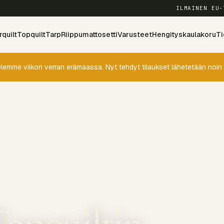
ILMAINEN EU-
quilt
Topquilt
Tarp
Riippumattosetti
Varusteet
Hengityskaulakoru
Ti
lemme viikon verran erämaassa. Nyt tehdyt tilaukset lähetetään noin 
Topquiltin