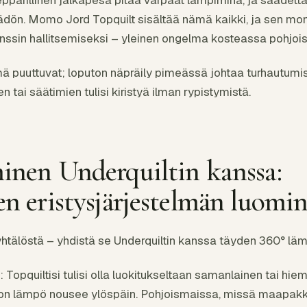
ädön. Momo Jord Topquilt sisältää nämä kaikki, ja sen mo
enssin hallitsemiseksi – yleinen ongelma kosteassa pohjo
nämä puuttuvat; loputon näpräily pimeässä johtaa turhautum
tai säätimien tulisi kiristyä ilman rypistymistä.
inen Underquiltin kanssa:
en eristysjärjestelmän luomi
 yhtälöstä – yhdistä se Underquiltin kanssa täyden 360° l
 Topquiltisi tulisi olla luokitukseltaan samanlainen tai h
ehon lämpö nousee ylöspäin. Pohjoismaissa, missä maapak