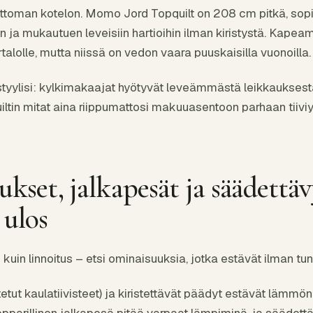
ottoman kotelon. Momo Jord Topquilt on 208 cm pitkä, sopi
n ja mukautuen leveisiin hartioihin ilman kiristystä. Kapeam
artalolle, mutta niissä on vedon vaara puuskaisilla vuonoilla.
yylisi: kylkimakaajat hyötyvät leveämmästä leikkauksesta
uiltin mitat aina riippumattosi makuuasentoon parhaan tiiv
ukset, jalkapesät ja säädettä
 ulos
kuin linnoitus – etsi ominaisuuksia, jotka estävät ilman t
tut kaulatiivisteet) ja kiristettävät päädyt estävät lämmö
 nepparillinen jalkapesä pitää varpaat lämpiminä, ja säädettä