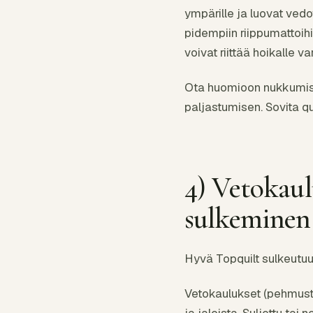
ympärille ja luovat ved
pidempiin riippumattoihi
voivat riittää hoikalle v
Ota huomioon nukkumist
paljastumisen. Sovita q
4) Vetokaul
sulkeminen
Hyvä Topquilt sulkeutuu 
Vetokaulukset (pehmuste
ja jaloista. Suljettu tai