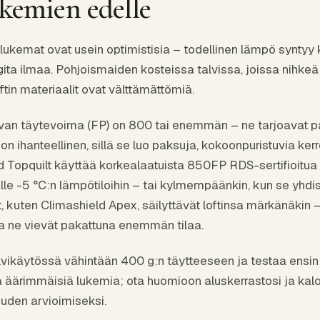
kemien edelle
ukemat ovat usein optimistisia – todellinen lämpö syntyy k
gita ilmaa. Pohjoismaiden kosteissa talvissa, joissa nihke
ftin materiaalit ovat välttämättömiä.
ntuvan täytevoima (FP) on 800 tai enemmän – ne tarjoavat
 ihanteellinen, sillä se luo paksuja, kokoonpuristuvia ker
Topquilt käyttää korkealaatuista 850FP RDS-sertifioitua 
alle -5 °C:n lämpötiloihin – tai kylmempäänkin, kun se yhdis
, kuten Climashield Apex, säilyttävät loftinsa märkänäkin – 
tta ne vievät pakattuna enemmän tilaa.
alvikäytössä vähintään 400 g:n täytteeseen ja testaa ens
 äärimmäisiä lukemia; ota huomioon aluskerrastosi ja kalo
den arvioimiseksi.