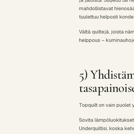
mahdollistavat hienosä
tuulettuu helposti kond
Vältä quiltejä, joista 
helppous – kuminauhojen 
5) Yhdistäm
tasapainois
Topquilt on vain puolet
Sovita lämpöluokitukset:
Underquiltisi, koska k