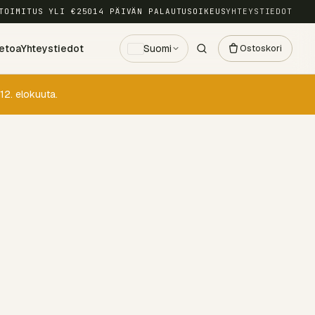
TOIMITUS YLI €250
14 PÄIVÄN PALAUTUSOIKEUS
YHTEYSTIEDOT
etoa
Yhteystiedot
Suomi
Ostoskori
12. elokuuta.