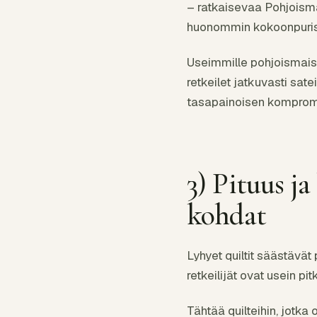
– ratkaisevaa Pohjoism
huonommin kokoonpuristuv
Useimmille pohjoismaisil
retkeilet jatkuvasti satei
tasapainoisen komprom
3) Pituus ja
kohdat
Lyhyet quiltit säästävä
retkeilijät ovat usein pi
Tähtää quilteihin, jotka