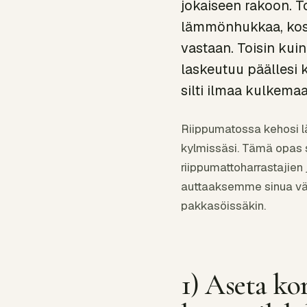
jokaiseen rakoon. To
lämmönhukkaa, koste
vastaan. Toisin kuin
laskeutuu päällesi 
silti ilmaa kulkemaa
Riippumatossa kehosi lä
kylmissäsi. Tämä opas su
riippumattoharrastajien
auttaaksemme sinua vält
pakkasöissäkin.
1) Aseta ko