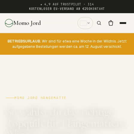
★ 4,9 AUF TRUSTPILOT · 314
KOSTENLOSER EU-VERSAND AB €250
KONTAKT
Momo Jord
BETRIEBSURLAUB.
Wir sind für etwa eine Woche in der Wildnis. Jetzt
aufgegebene Bestellungen werden ca. am 12. August verschickt.
MOMO JORD HÄNGEMATTE
So wählst du das richtige
Topquilt für Hängematten-