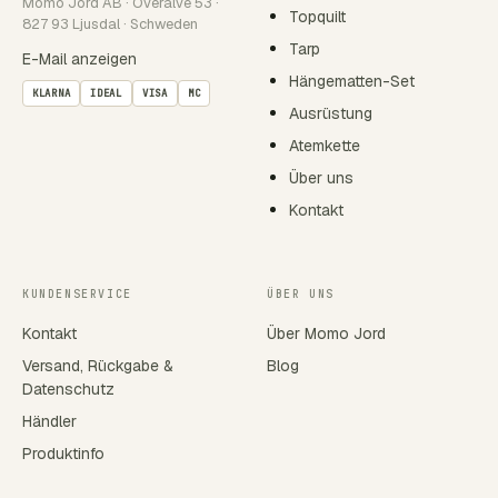
Momo Jord AB · Överälve 53 ·
Topquilt
827 93 Ljusdal · Schweden
Tarp
E-Mail anzeigen
Hängematten-Set
KLARNA
IDEAL
VISA
MC
Ausrüstung
Atemkette
Über uns
Kontakt
KUNDENSERVICE
ÜBER UNS
Kontakt
Über Momo Jord
Versand, Rückgabe &
Blog
Datenschutz
Händler
Produktinfo