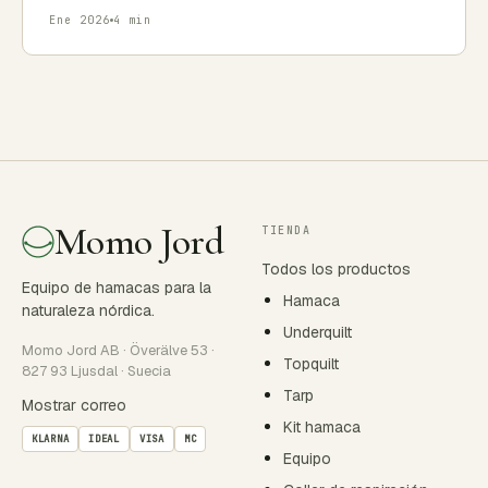
Ene 2026
4 min
Momo Jord
TIENDA
Todos los productos
Equipo de hamacas para la
Hamaca
naturaleza nórdica.
Underquilt
Momo Jord AB · Överälve 53 ·
Topquilt
827 93 Ljusdal · Suecia
Tarp
Mostrar correo
Kit hamaca
KLARNA
IDEAL
VISA
MC
Equipo