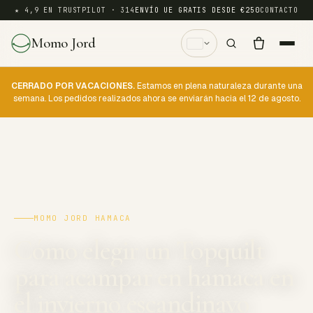
★ 4,9 EN TRUSTPILOT · 314
ENVÍO UE GRATIS DESDE €250
CONTACTO
Momo Jord
CERRADO POR VACACIONES.
Estamos en plena naturaleza durante una
semana. Los pedidos realizados ahora se enviarán hacia el 12 de agosto.
MOMO JORD HAMACA
Cómo elegir un Topquilt
para acampar en hamaca en
el invierno escandinavo