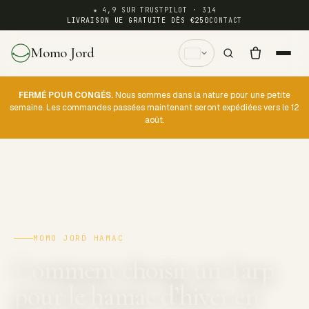
★ 4,9 SUR TRUSTPILOT · 314
LIVRAISON UE GRATUITE DÈS €250
CONTACT
Momo Jord
FERMÉ POUR CONGÉS.
Nous sommes dans la nature pour une petite
semaine. Les commandes passées maintenant seront expédiées vers le 12
août.
MOMO JORD HAMAC
Comment choisir un Tarp
pour le hamac d’hiver en