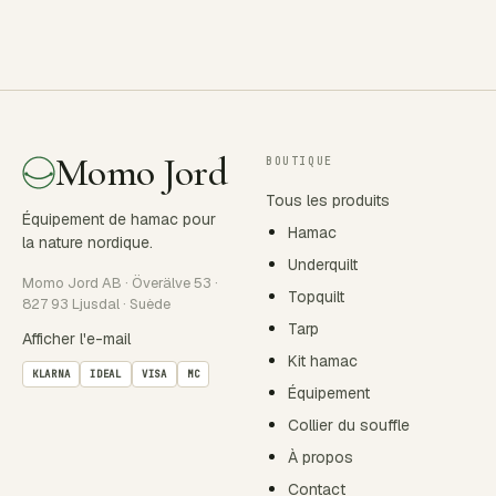
Momo Jord
BOUTIQUE
Tous les produits
Équipement de hamac pour
Hamac
la nature nordique.
Underquilt
Momo Jord AB · Överälve 53 ·
Topquilt
827 93 Ljusdal · Suède
Tarp
Afficher l'e-mail
Kit hamac
KLARNA
IDEAL
VISA
MC
Équipement
Collier du souffle
À propos
Contact