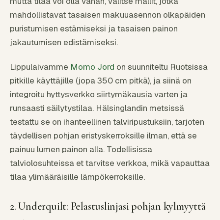
mutta tilaa voi olla vähän, valitse mallit, jotka
mahdollistavat tasaisen makuuasennon olkapäiden
puristumisen estämiseksi ja tasaisen painon
jakautumisen edistämiseksi.
Lippulaivamme
Momo Jord
on suunniteltu Ruotsissa
pitkille käyttäjille (jopa 350 cm pitkä), ja siinä on
integroitu hyttysverkko siirtymäkausia varten ja
runsaasti säilytystilaa. Hälsinglandin metsissä
testattu se on ihanteellinen talviripustuksiin, tarjoten
täydellisen pohjan eristyskerroksille ilman, että se
painuu lumen painon alla. Todellisissa
talviolosuhteissa et tarvitse verkkoa, mikä vapauttaa
tilaa ylimääräisille lämpökerroksille.
2. Underquilt: Pelastuslinjasi pohjan kylmyyttä