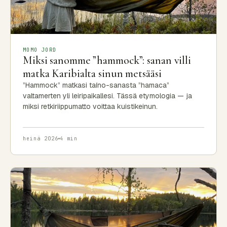
MOMO JORD
Miksi sanomme ”hammock”: sanan villi
matka Karibialta sinun metsääsi
”Hammock” matkasi taíno-sanasta ”hamaca”
valtamerten yli leiripaikallesi. Tässä etymologia — ja
miksi retkiriippumatto voittaa kuistikeinun.
heinä 2026
4 min