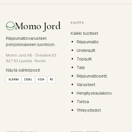
Momo Jord
KAUPPA
Kaikki tuotteet
Riippumattovarusteet
Riippumatto
pohjoismaiseen luontoon.
Underquilt
Momo Jord AB · Överälve 53 ·
Topquilt
827 93 Ljusdal · Ruotsi
Tarp
Näytä sähköposti
Riippumattosetti
KLARNA
IDEAL
VISA
MC
Varusteet
Hengityskaulakoru
Tietoa
Yhteystiedot