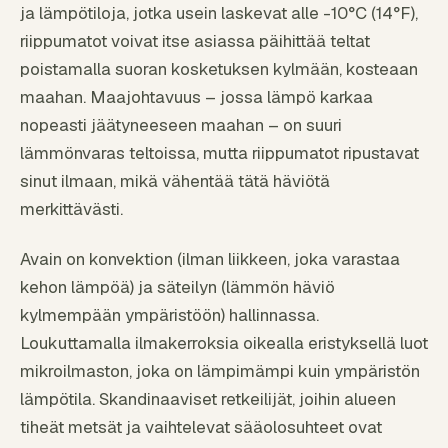
ja lämpötiloja, jotka usein laskevat alle -10°C (14°F),
riippumatot voivat itse asiassa päihittää teltat
poistamalla suoran kosketuksen kylmään, kosteaan
maahan. Maajohtavuus – jossa lämpö karkaa
nopeasti jäätyneeseen maahan – on suuri
lämmönvaras teltoissa, mutta riippumatot ripustavat
sinut ilmaan, mikä vähentää tätä häviötä
merkittävästi.
Avain on konvektion (ilman liikkeen, joka varastaa
kehon lämpöä) ja säteilyn (lämmön häviö
kylmempään ympäristöön) hallinnassa.
Loukuttamalla ilmakerroksia oikealla eristyksellä luot
mikroilmaston, joka on lämpimämpi kuin ympäristön
lämpötila. Skandinaaviset retkeilijät, joihin alueen
tiheät metsät ja vaihtelevat sääolosuhteet ovat