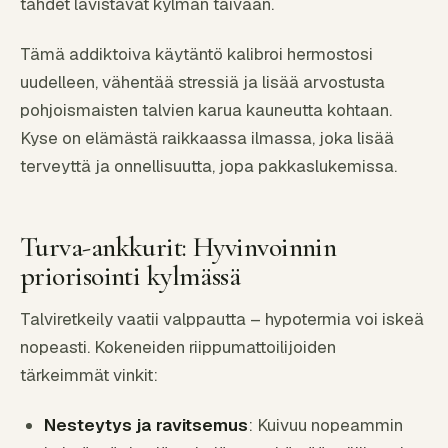
tähdet lävistävät kylmän taivaan.
Tämä addiktoiva käytäntö kalibroi hermostosi
uudelleen, vähentää stressiä ja lisää arvostusta
pohjoismaisten talvien karua kauneutta kohtaan.
Kyse on elämästä raikkaassa ilmassa, joka lisää
terveyttä ja onnellisuutta, jopa pakkaslukemissa.
Turva-ankkurit: Hyvinvoinnin
priorisointi kylmässä
Talviretkeily vaatii valppautta – hypotermia voi iskeä
nopeasti. Kokeneiden riippumattoilijoiden
tärkeimmät vinkit:
Nesteytys ja ravitsemus
: Kuivuu nopeammin