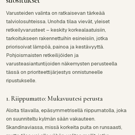
suositukset
Varusteiden valinta on ratkaisevan tärkeää
talviolosuhteissa. Unohda tilaa vievät, yleiset
retkeilyvarusteet – keskity korkealaatuisiin,
tarkoitukseen rakennettuihin esineisiin, jotka
priorisoivat lämpöä, painoa ja kestävyyttä.
Pohjoismaisten retkeilijöiden ja
varusteasiantuntijoiden näkemysten perusteella
tässä on prioriteettijärjestys onnistuneelle
ripustukselle.
1. Riippumatto: Mukavuutesi perusta
Aloita tilavalla, epäsymmetrisellä riippumatolla, joka
on suunniteltu kylmän sään vakauteen.
Skandinaviassa, missä korkeita puita on runsaasti,