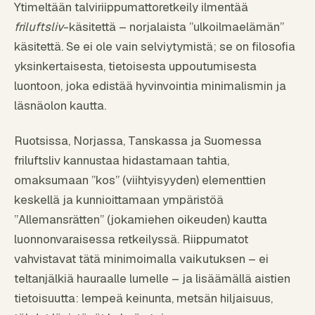
Ytimeltään talviriippumattoretkeily ilmentää
friluftsliv
-käsitettä – norjalaista ”ulkoilmaelämän”
käsitettä. Se ei ole vain selviytymistä; se on filosofia
yksinkertaisesta, tietoisesta uppoutumisesta
luontoon, joka edistää hyvinvointia minimalismin ja
läsnäolon kautta.
Ruotsissa, Norjassa, Tanskassa ja Suomessa
friluftsliv kannustaa hidastamaan tahtia,
omaksumaan ”kos” (viihtyisyyden) elementtien
keskellä ja kunnioittamaan ympäristöä
”Allemansrätten” (jokamiehen oikeuden) kautta
luonnonvaraisessa retkeilyssä. Riippumatot
vahvistavat tätä minimoimalla vaikutuksen – ei
teltanjälkiä hauraalle lumelle – ja lisäämällä aistien
tietoisuutta: lempeä keinunta, metsän hiljaisuus,