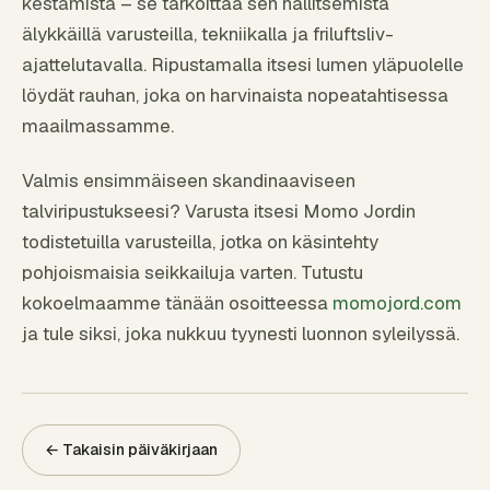
kestämistä – se tarkoittaa sen hallitsemista
älykkäillä varusteilla, tekniikalla ja friluftsliv-
ajattelutavalla. Ripustamalla itsesi lumen yläpuolelle
löydät rauhan, joka on harvinaista nopeatahtisessa
maailmassamme.
Valmis ensimmäiseen skandinaaviseen
talviripustukseesi? Varusta itsesi Momo Jordin
todistetuilla varusteilla, jotka on käsintehty
pohjoismaisia seikkailuja varten. Tutustu
kokoelmaamme tänään osoitteessa
momojord.com
ja tule siksi, joka nukkuu tyynesti luonnon syleilyssä.
← Takaisin päiväkirjaan