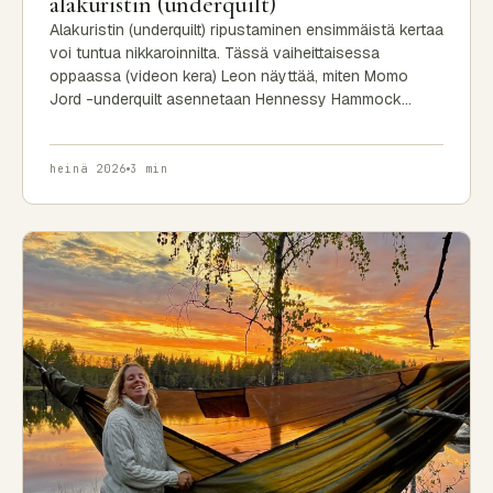
alakuristin (underquilt)
Alakuristin (underquilt) ripustaminen ensimmäistä kertaa
voi tuntua nikkaroinnilta. Tässä vaiheittaisessa
oppaassa (videon kera) Leon näyttää, miten Momo
Jord -underquilt asennetaan Hennessy Hammock…
heinä 2026
3 min