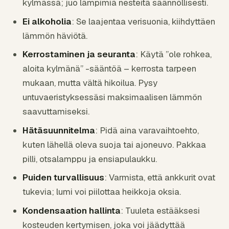
kylmässä; juo lämpimiä nesteitä säännöllisesti.
Ei alkoholia
: Se laajentaa verisuonia, kiihdyttäen
lämmön häviötä.
Kerrostaminen ja seuranta
: Käytä ”ole rohkea,
aloita kylmänä” -sääntöä – kerrosta tarpeen
mukaan, mutta vältä hikoilua. Pysy
untuvaeristyksessäsi maksimaalisen lämmön
saavuttamiseksi.
Hätäsuunnitelma
: Pidä aina varavaihtoehto,
kuten lähellä oleva suoja tai ajoneuvo. Pakkaa
pilli, otsalamppu ja ensiapulaukku.
Puiden turvallisuus
: Varmista, että ankkurit ovat
tukevia; lumi voi piilottaa heikkoja oksia.
Kondensaation hallinta
: Tuuleta estääksesi
kosteuden kertymisen, joka voi jäädyttää