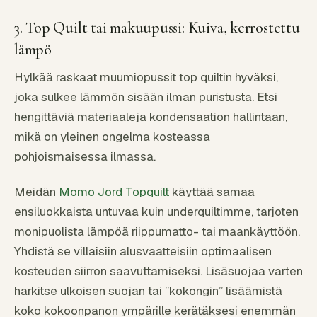
3. Top Quilt tai makuupussi: Kuiva, kerrostettu
lämpö
Hylkää raskaat muumiopussit top quiltin hyväksi,
joka sulkee lämmön sisään ilman puristusta. Etsi
hengittäviä materiaaleja kondensaation hallintaan,
mikä on yleinen ongelma kosteassa
pohjoismaisessa ilmassa.
Meidän
Momo Jord Topquilt
käyttää samaa
ensiluokkaista untuvaa kuin underquiltimme, tarjoten
monipuolista lämpöä riippumatto- tai maankäyttöön.
Yhdistä se villaisiin alusvaatteisiin optimaalisen
kosteuden siirron saavuttamiseksi. Lisäsuojaa varten
harkitse ulkoisen suojan tai ”kokongin” lisäämistä
koko kokoonpanon ympärille kerätäksesi enemmän