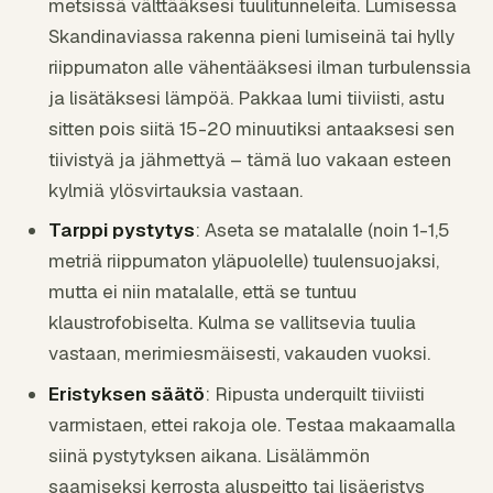
metsissä välttääksesi tuulitunneleita. Lumisessa
Skandinaviassa rakenna pieni lumiseinä tai hylly
riippumaton alle vähentääksesi ilman turbulenssia
ja lisätäksesi lämpöä. Pakkaa lumi tiiviisti, astu
sitten pois siitä 15-20 minuutiksi antaaksesi sen
tiivistyä ja jähmettyä – tämä luo vakaan esteen
kylmiä ylösvirtauksia vastaan.
Tarppi pystytys
: Aseta se matalalle (noin 1-1,5
metriä riippumaton yläpuolelle) tuulensuojaksi,
mutta ei niin matalalle, että se tuntuu
klaustrofobiselta. Kulma se vallitsevia tuulia
vastaan, merimiesmäisesti, vakauden vuoksi.
Eristyksen säätö
: Ripusta underquilt tiiviisti
varmistaen, ettei rakoja ole. Testaa makaamalla
siinä pystytyksen aikana. Lisälämmön
saamiseksi kerrosta aluspeitto tai lisäeristys