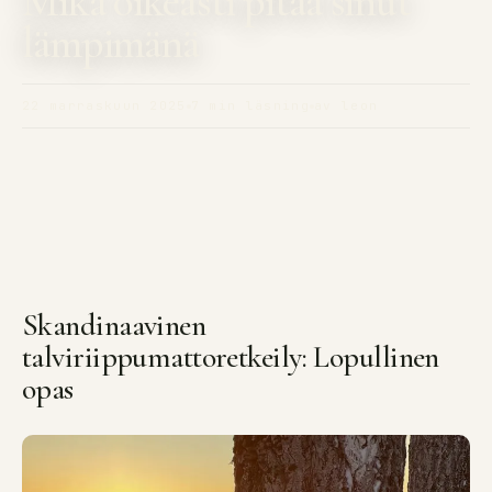
Mikä oikeasti pitää sinut
lämpimänä
22 marraskuun 2025
7 min läsning
av leon
Skandinaavinen
talviriippumattoretkeily: Lopullinen
opas