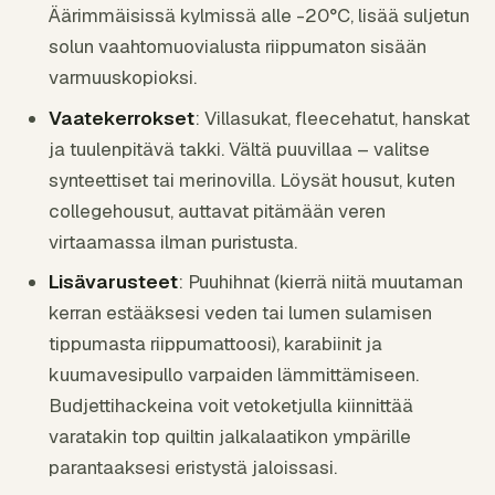
Äärimmäisissä kylmissä alle -20°C, lisää suljetun
solun vaahtomuovialusta riippumaton sisään
varmuuskopioksi.
Vaatekerrokset
: Villasukat, fleecehatut, hanskat
ja tuulenpitävä takki. Vältä puuvillaa – valitse
synteettiset tai merinovilla. Löysät housut, kuten
collegehousut, auttavat pitämään veren
virtaamassa ilman puristusta.
Lisävarusteet
: Puuhihnat (kierrä niitä muutaman
kerran estääksesi veden tai lumen sulamisen
tippumasta riippumattoosi), karabiinit ja
kuumavesipullo varpaiden lämmittämiseen.
Budjettihackeina voit vetoketjulla kiinnittää
varatakin top quiltin jalkalaatikon ympärille
parantaaksesi eristystä jaloissasi.