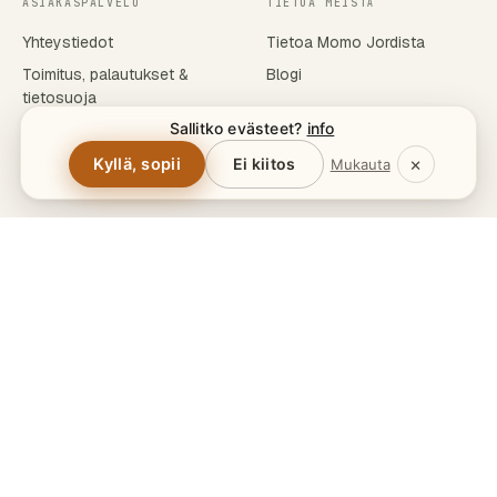
ASIAKASPALVELU
TIETOA MEISTÄ
Yhteystiedot
Tietoa Momo Jordista
Toimitus, palautukset &
Blogi
tietosuoja
Sallitko evästeet?
info
Jälleenmyyjät
Tuotetiedot
×
Kyllä, sopii
Ei kiitos
Mukauta
© 2026 MOMO JORD AB · HÄLSINGLAND, RUOTSI · ORG.NR
559157-8421
Valitse kieli:
·
Evästeasetukset