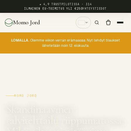
★ 4,9 TRUSTPILOTISSA · 314
ILMAINEN EU-TOIMITUS YLI €250
YHTEYSTIEDOT
Momo Jord
LOMALLA.
Olemme viikon verran erämaassa. Nyt tehdyt tilaukset
lähetetään noin 12. elokuuta.
MOMO JORD
Skandinaavinen
talvitelttailu riippumatossa: