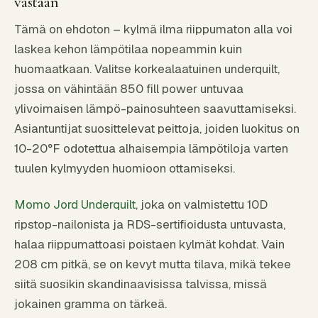
vastaan
Tämä on ehdoton – kylmä ilma riippumaton alla voi
laskea kehon lämpötilaa nopeammin kuin
huomaatkaan. Valitse korkealaatuinen underquilt,
jossa on vähintään 850 fill power untuvaa
ylivoimaisen lämpö-painosuhteen saavuttamiseksi.
Asiantuntijat suosittelevat peittoja, joiden luokitus on
10-20°F odotettua alhaisempia lämpötiloja varten
tuulen kylmyyden huomioon ottamiseksi.
Momo Jord Underquilt
, joka on valmistettu 10D
ripstop-nailonista ja RDS-sertifioidusta untuvasta,
halaa riippumattoasi poistaen kylmät kohdat. Vain
208 cm pitkä, se on kevyt mutta tilava, mikä tekee
siitä suosikin skandinaavisissa talvissa, missä
jokainen gramma on tärkeä.