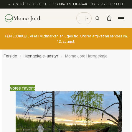
★ 4,9 PÅ TRUSTPILOT · 314
GRATIS EU-FRAGT OVER €250
KONTAKT
Momo Jord
FERIELUKKET.
Vi er i vildmarken en uges tid. Ordrer afgivet nu sendes ca.
12. august.
Forside
Hængekøje-udstyr
Momo Jord Hængekøje
/
/
Vores favorit