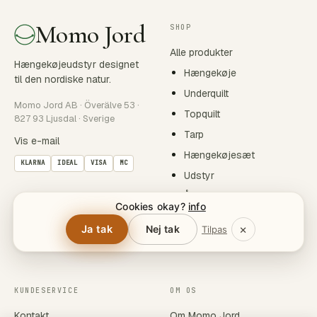
Momo Jord
SHOP
Alle produkter
Hængekøjeudstyr designet
Hængekøje
til den nordiske natur.
Underquilt
Momo Jord AB · Överälve 53 ·
Topquilt
827 93 Ljusdal · Sverige
Tarp
Vis e-mail
Hængekøjesæt
KLARNA
IDEAL
VISA
MC
Udstyr
Åndedrætskæde
Cookies okay?
info
Om os
×
Ja tak
Nej tak
Tilpas
Kontakt
KUNDESERVICE
OM OS
Kontakt
Om Momo Jord