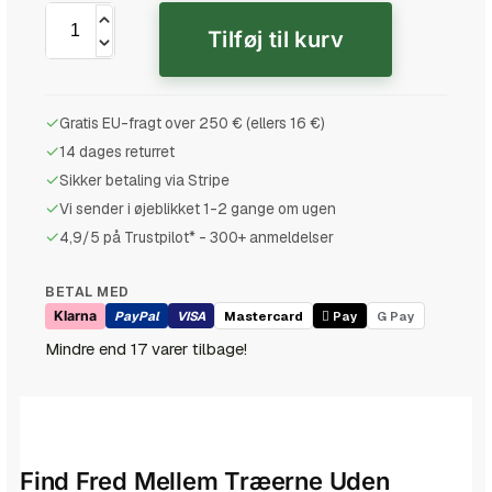
Tilføj til kurv
✓
Gratis EU-fragt over 250 € (ellers 16 €)
✓
14 dages returret
✓
Sikker betaling via Stripe
✓
Vi sender i øjeblikket 1-2 gange om ugen
✓
4,9/5 på Trustpilot* - 300+ anmeldelser
BETAL MED
Klarna
PayPal
VISA
Mastercard
 Pay
G Pay
Mindre end 17 varer tilbage!
Find Fred Mellem Træerne Uden