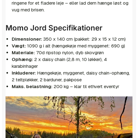
ringene for et fladere leje – eller lad dem hænge løst og
vug med brisen.
Momo Jord Specifikationer
Dimensioner:
350 x 140 cm (pakket: 29 x 15 x 12 cm)
Vægt:
1090 g i alt (hængekøje med myggenet: 690 g)
Materiale:
70d ripstop nylon, dyb skovgrøn
Ophæng:
2 x daisy chain (2,8 m, 10 løkker), 4
karabinhager
Inkluderer:
Hængekøje, myggenet, daisy chain-ophæng,
2 teltpløkker, 2 barduner, pakpose
Maks. belastning:
200 kg – klar til ethvert eventyr