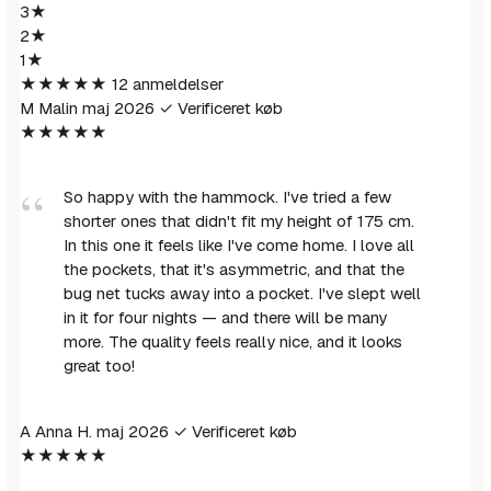
3★
2★
1★
★★★★★
12 anmeldelser
M
Malin
maj 2026
✓ Verificeret køb
★★★★★
So happy with the hammock. I've tried a few
shorter ones that didn't fit my height of 175 cm.
In this one it feels like I've come home. I love all
the pockets, that it's asymmetric, and that the
bug net tucks away into a pocket. I've slept well
in it for four nights — and there will be many
more. The quality feels really nice, and it looks
great too!
A
Anna H.
maj 2026
✓ Verificeret køb
★★★★★