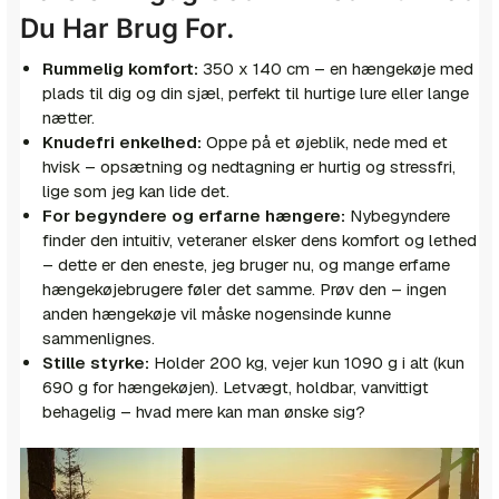
Du Har Brug For.
Rummelig komfort:
350 x 140 cm – en hængekøje med
plads til dig og din sjæl, perfekt til hurtige lure eller lange
nætter.
Knudefri enkelhed:
Oppe på et øjeblik, nede med et
hvisk – opsætning og nedtagning er hurtig og stressfri,
lige som jeg kan lide det.
For begyndere og erfarne hængere:
Nybegyndere
finder den intuitiv, veteraner elsker dens komfort og lethed
– dette er den eneste, jeg bruger nu, og mange erfarne
hængekøjebrugere føler det samme. Prøv den – ingen
anden hængekøje vil måske nogensinde kunne
sammenlignes.
Stille styrke:
Holder 200 kg, vejer kun 1090 g i alt (kun
690 g for hængekøjen). Letvægt, holdbar, vanvittigt
behagelig – hvad mere kan man ønske sig?