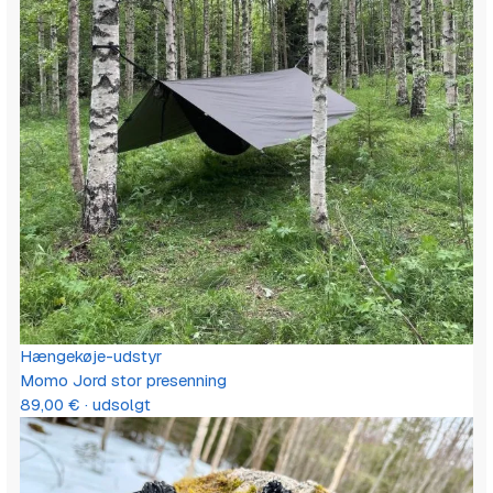
Hængekøje-udstyr
Momo Jord stor presenning
89,00
€
· udsolgt