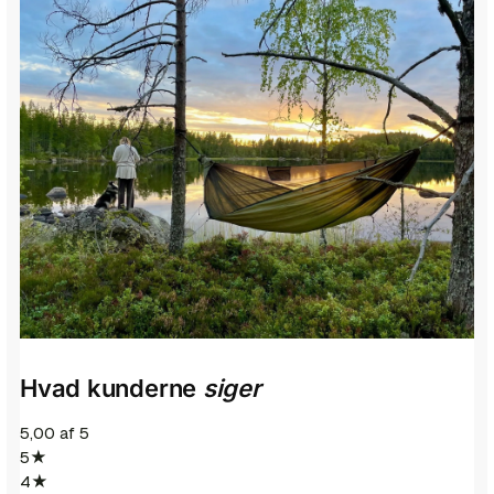
Hvad kunderne
siger
5,00
af 5
5★
4★