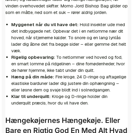
vinden overhovedet skifter. Momo Jord Bishop Bag glider op
som en måtte, ned som et suk – rører aldrig jorden.
Myggenet når du vil have det:
Hold insekter ude med
det indbyggede net. Opbevar det i en netlomme nær dit
hoved, når stjernerne kalder. To snore og en lang lynlås
lader dig åbne det fra begge sider – eller gemme det helt
væk.
Rigelig opbevaring:
To netlommer ved hoved og fod,
en smart lomme på ridgelinen – dine fornødenheder, hvor
de hører hjemme, ikke tabt under din quilt.
Hæng på din måde:
Fire kroge, 24 D-ringe og aftagelige
elastiske barduner lader dig justere din ophængning –
eller løsne dem og svaje blidt ind i solnedgangen.
Klar til underquilt:
Kroge og D-ringe holder din
underquilt præcis, hvor du vil have den.
Hængekøjernes Hængekøje. Eller
Bare en Rigtig God En Med Alt Hvad