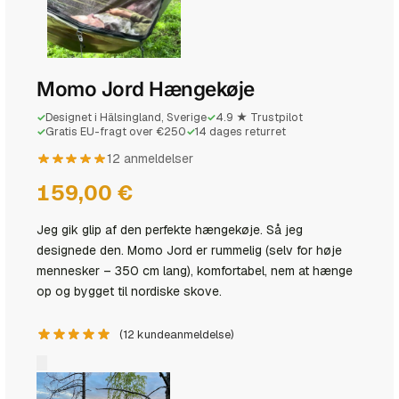
Momo Jord Hængekøje
Designet i Hälsingland, Sverige
4.9 ★ Trustpilot
✓
✓
Gratis EU-fragt over €250
14 dages returret
✓
✓
12 anmeldelser
159,00
€
Jeg gik glip af den perfekte hængekøje. Så jeg
designede den. Momo Jord er rummelig (selv for høje
mennesker – 350 cm lang), komfortabel, nem at hænge
op og bygget til nordiske skove.
(
12
kundeanmeldelse)