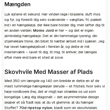
Mængden
Luk øjnene et sekund. Hør vinden lege i bladene, duft mos
og fyr, og forestil dig selv svævende – vægtløs, fri, pakket
ind i en hængekøje, der ikke bare holder dig, men løfter dig til
en anden verden.
Momo Jord
er her – og det er ingen
almindelig hængekøje. Det er din hemmelige lysning, din
stjerneklare trone, din billet til nætter ætset ind i sjælen. Jeg
har levet hængekøjelivet i femten år, og dette er mit
mesterværk – lavet til dig, til mig, til enhver, der længes
efter mere end bare et sted at sove.
Skovhvile Med Masser af Plads
Med 350 cm længde og 140 cm bredde er dette en af de
mest rummelige hængekøjer derude – et fristed, hvor selv vi
høje nordboere (hej, det er mig!) kan strække os ud som
kongelige. Læg dig diagonalt – det asymmetriske design
skaber et så fladt leje, at du vil glemme, at du hænger.
Stoffet?
70d ripstop nylon
, blødt som en skovhvisken,