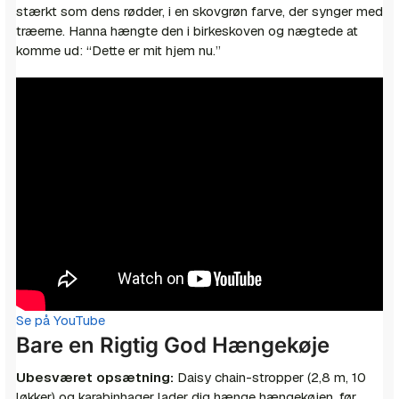
stærkt som dens rødder, i en skovgrøn farve, der synger med
træerne. Hanna hængte den i birkeskoven og nægtede at
komme ud: “Dette er mit hjem nu.”
Se på YouTube
Bare en Rigtig God Hængekøje
Ubesværet opsætning:
Daisy chain-stropper (2,8 m, 10
løkker) og karabinhager lader dig hænge hængekøjen, før