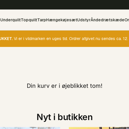
e
Underquilt
Topquilt
Tarp
Hængekøjesæt
Udstyr
Åndedrætskæde
O
UKKET.
Vi er i vildmarken en uges tid. Ordrer afgivet nu sendes ca. 12.
Din kurv er i øjeblikket tom!
Nyt i butikken