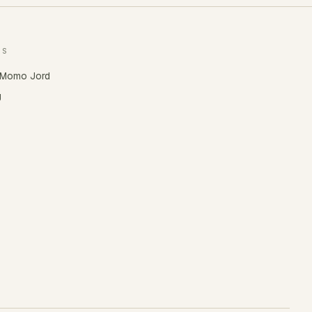
OS
Momo Jord
g