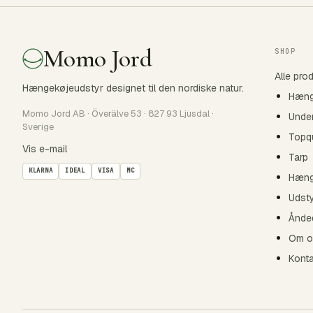
Momo Jord
SHOP
Alle pro
Hængekøjeudstyr designet til den nordiske natur.
Hæng
Momo Jord AB · Överälve 53 · 827 93 Ljusdal ·
Under
Sverige
Topqu
Vis e-mail
Tarp
KLARNA
IDEAL
VISA
MC
Hæng
Udst
Ånde
Om o
Kont