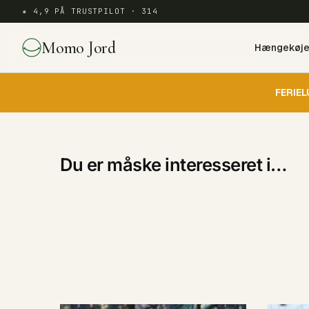
★ 4,9 PÅ TRUSTPILOT · 314
Momo Jord
Hængekøj
FERIEL
Du er måske interesseret i…