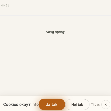
7-8421
Vælg sprog:
×
Cookies okay?
info
Ja tak
Nej tak
Tilpas