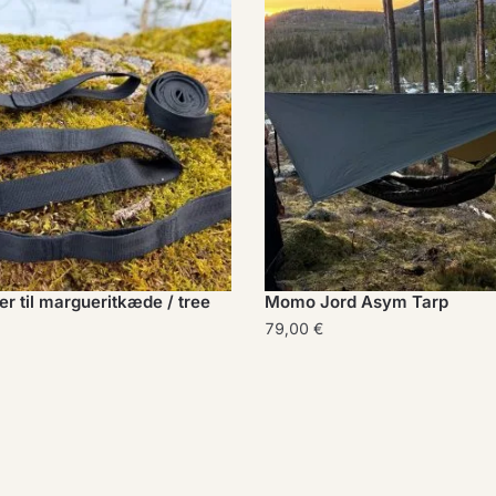
r til margueritkæde / tree
Momo Jord Asym Tarp
79,00
€