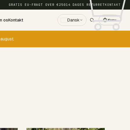
GRATIS EU-FRAGT OVER €250
14 DAGES RETURRET
KONTAKT
m os
Kontakt
Dansk
Kurv
 august.