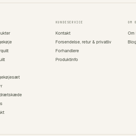
KUNDESERVICE
OM 
dukter
Kontakt
Om 
ekøje
Forsendelse, retur & privatliv
Blo
quilt
Forhandlere
ilt
Produktinfo
ekøjesæt
yr
drætskæde
s
akt