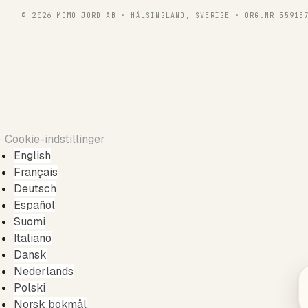
© 2026 MOMO JORD AB · HÄLSINGLAND, SVERIGE · ORG.NR 55915
·
Cookie-indstillinger
English
Français
Deutsch
Español
Suomi
Italiano
Dansk
Nederlands
Polski
Norsk bokmål