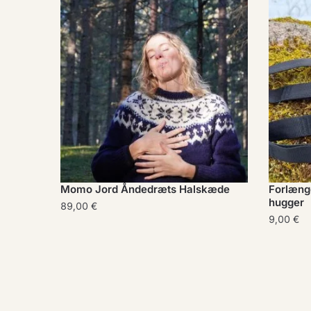
Momo Jord Åndedræts Halskæde
Forlænge
hugger
89,00
€
9,00
€