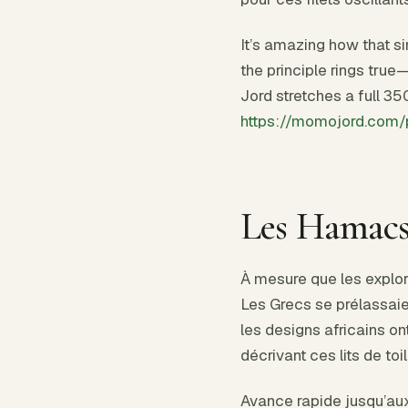
It’s amazing how that si
the principle rings true
Jord stretches a full 35
https://momojord.com
Les Hamacs 
À mesure que les explor
Les Grecs se prélassaie
les designs africains o
décrivant ces lits de to
Avance rapide jusqu’aux