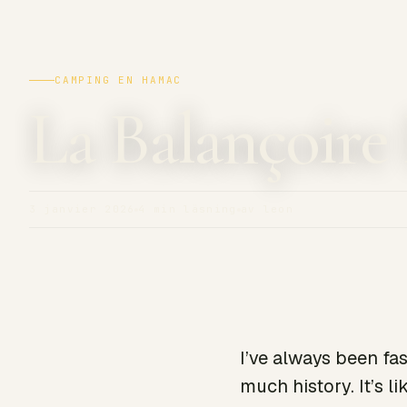
CAMPING EN HAMAC
La Balançoire
3 janvier 2026
4 min läsning
av leon
I’ve always been f
much history. It’s 