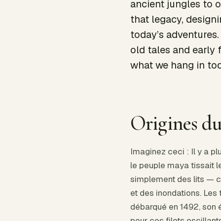
ancient jungles to 
that legacy, designi
today’s adventures.
old tales and early
what we hang in tod
Origines d
Imaginez ceci : Il y a pl
le peuple maya tissait l
simplement des lits — c’
et des inondations. Les
débarqué en 1492, son é
pour ces filets oscillant