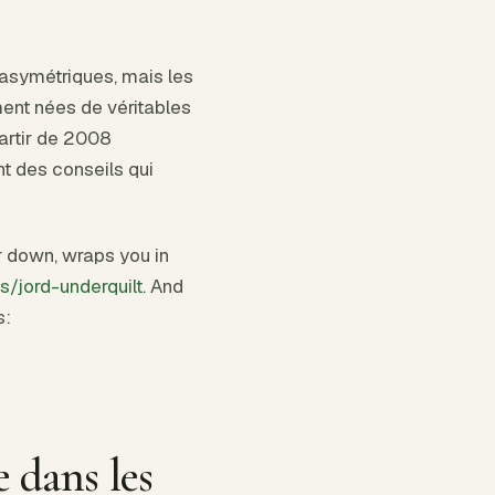
asymétriques, mais les
ment nées de véritables
artir de 2008
t des conseils qui
er down, wraps you in
/jord-underquilt
. And
s:
e dans les