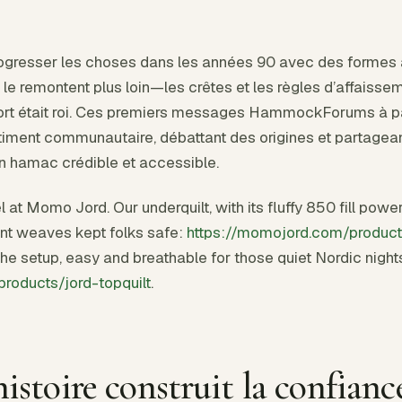
ogresser les choses dans les années 90 avec des formes 
le remontent plus loin—les crêtes et les règles d’affaisse
fort était roi. Ces premiers messages HammockForums à p
ntiment communautaire, débattant des origines et partagean
n hamac crédible et accessible.
el at Momo Jord. Our underquilt, with its fluffy 850 fill pow
nt weaves kept folks safe:
https://momojord.com/products
he setup, easy and breathable for those quiet Nordic night
roducts/jord-topquilt
.
istoire construit la confianc