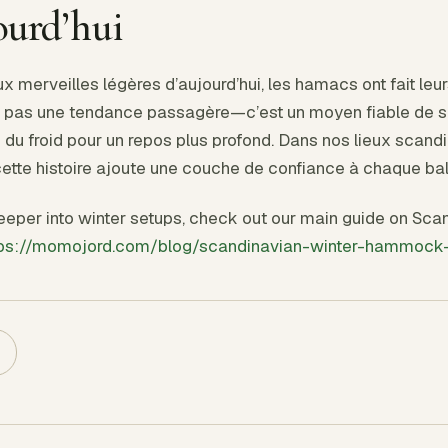
ourd’hui
x merveilles légères d’aujourd’hui, les hamacs ont fait leu
t pas une tendance passagère—c’est un moyen fiable de se
du froid pour un repos plus profond. Dans nos lieux scandi
, cette histoire ajoute une couche de confiance à chaque b
 deeper into winter setups, check out our main guide on Sca
tps://momojord.com/blog/scandinavian-winter-hammock