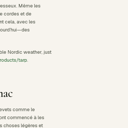
aresseux. Même les
e cordes et de
t cela, avec les
ujourd’hui—des
ble Nordic weather, just
roducts/tarp
.
mac
brevets comme le
0 ont commencé à les
es choses légères et