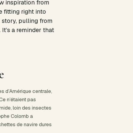
w inspiration from
fitting right into
story, pulling from
It’s a reminder that
e
les d’Amérique centrale,
 Ce n’étaient pas
mide, loin des insectes
stophe Colomb a
chettes de navire dures