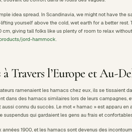
mple idea spread. In Scandinavia, we might not have the sa
—lifting yourself above the cold, wet earth for a better res
0 cm, giving tall folks like us plenty of room to relax witho
/products/jord-hammock
.
à Travers l’Europe et Au-De
ateurs ramenaient les hamacs chez eux, ils se tissaient da
nt dans des hamacs similaires lors de leurs campagnes, e
nt aussi connu du succès. Le mot « hamac » est apparu en a
ile suspendus qui gardaient les gens au frais et confortables
 années 1900, et les hamacs sont devenus des incontourna