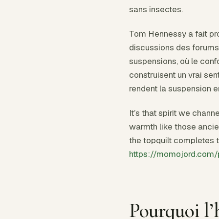
sans insectes.
Tom Hennessy a fait pr
discussions des forums 
suspensions, où le con
construisent un vrai se
rendent la suspension e
It’s that spirit we chann
warmth like those ancie
the topquilt completes t
https://momojord.com/p
Pourquoi l’h