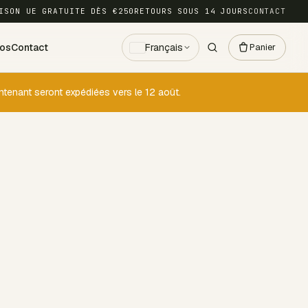
ISON UE GRATUITE DÈS €250
RETOURS SOUS 14 JOURS
CONTACT
os
Contact
Français
Panier
nant seront expédiées vers le 12 août.