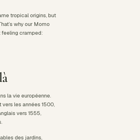
me tropical origins, but
t. That’s why our Momo
ut feeling cramped:
là
ns la vie européenne.
t vers les années 1500,
nglais vers 1555,
.
bles des jardins,