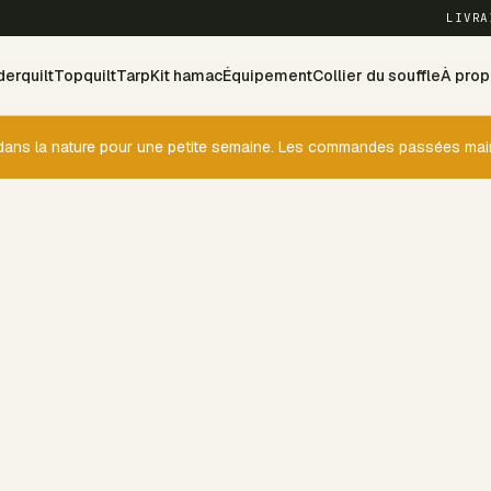
LIVRA
erquilt
Topquilt
Tarp
Kit hamac
Équipement
Collier du souffle
À prop
s la nature pour une petite semaine. Les commandes passées mainte