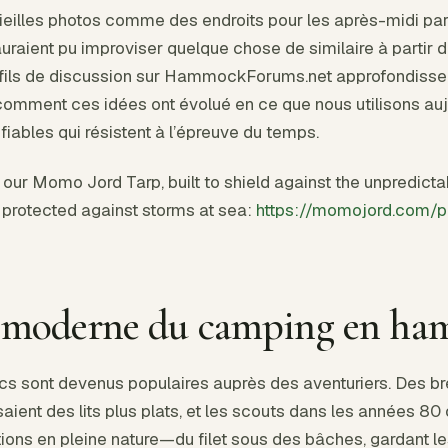
vieilles photos comme des endroits pour les après-midi p
aient pu improviser quelque chose de similaire à partir d
 fils de discussion sur HammockForums.net approfondissen
 comment ces idées ont évolué en ce que nous utilisons a
iables qui résistent à l’épreuve du temps.
n our Momo Jord Tarp, built to shield against the unpredicta
s protected against storms at sea:
https://momojord.com/p
n moderne du camping en ha
acs sont devenus populaires auprès des aventuriers. Des 
ient des lits plus plats, et les scouts dans les années 8
tions en pleine nature—du filet sous des bâches, gardant l