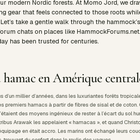
our modern Nordic forests. At Momo Jord, we dra
ng gear that feels connected to those roots while 
 Let’s take a gentle walk through the hammock’s 
 forum chats on places like HammockForums.net. 
ay has been trusted for centuries.
u hamac en Amérique central
us d’un millier d’années, dans les luxuriantes forêts tropica
es premiers hamacs à partir de fibres de sisal et de coton.
étaient des moyens ingénieux de rester à l’écart du sol hu
 tribus Arawak les appelaient « hamacas », et quand Chri
quipage en était accro. Les marins ont échangé leurs cou
s, trouvant du confort dans le roulis des vagues.