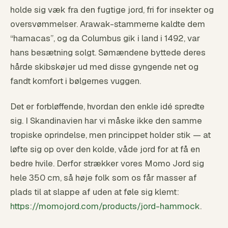
holde sig væk fra den fugtige jord, fri for insekter og
oversvømmelser. Arawak-stammerne kaldte dem
“hamacas”, og da Columbus gik i land i 1492, var
hans besætning solgt. Sømændene byttede deres
hårde skibskøjer ud med disse gyngende net og
fandt komfort i bølgernes vuggen.
Det er forbløffende, hvordan den enkle idé spredte
sig. I Skandinavien har vi måske ikke den samme
tropiske oprindelse, men princippet holder stik — at
løfte sig op over den kolde, våde jord for at få en
bedre hvile. Derfor strækker vores Momo Jord sig
hele 350 cm, så høje folk som os får masser af
plads til at slappe af uden at føle sig klemt:
https://momojord.com/products/jord-hammock
.