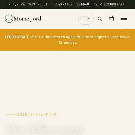
★ 4,9 PÅ TRUSTPILOT · 314
GRATIS EU-FRAGT OVER €250
KONTAKT
Momo Jord
FERIELUKKET.
Vi er i vildmarken en uges tid. Ordrer afgivet nu sendes ca.
12. august.
HÆNGEKØJECAMPING
Den tidløse gynge