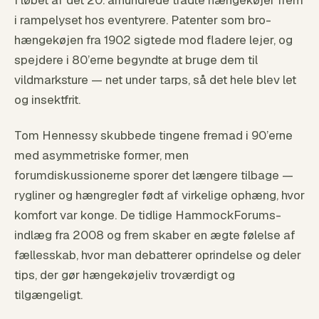
i rampelyset hos eventyrere. Patenter som bro-
hængekøjen fra 1902 sigtede mod fladere lejer, og
spejdere i 80’erne begyndte at bruge dem til
vildmarksture — net under tarps, så det hele blev let
og insektfrit.
Tom Hennessy skubbede tingene fremad i 90’erne
med asymmetriske former, men
forumdiskussionerne sporer det længere tilbage —
rygliner og hængregler født af virkelige ophæng, hvor
komfort var konge. De tidlige HammockForums-
indlæg fra 2008 og frem skaber en ægte følelse af
fællesskab, hvor man debatterer oprindelse og deler
tips, der gør hængekøjeliv troværdigt og
tilgængeligt.