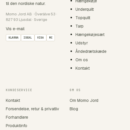
Hængekøje
til den nordiske natur.
Underquilt
Momo Jord AB · Överälve 53 ·
Topquilt
827 93 Ljusdal · Sverige
Tarp
Vis e-mail
Hængekøjesæt
KLARNA
IDEAL
VISA
MC
Udstyr
Åndedrætskæde
Om os
Kontakt
KUNDESERVICE
OM OS
Kontakt
Om Momo Jord
Forsendelse, retur & privatliv
Blog
Forhandlere
Produktinfo