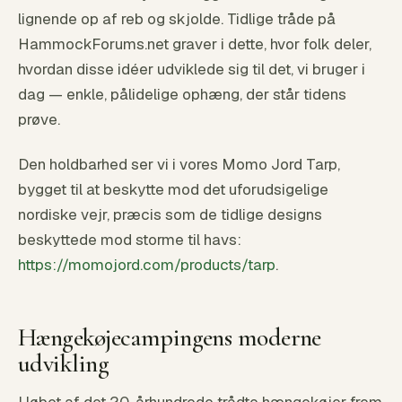
lignende op af reb og skjolde. Tidlige tråde på
HammockForums.net graver i dette, hvor folk deler,
hvordan disse idéer udviklede sig til det, vi bruger i
dag — enkle, pålidelige ophæng, der står tidens
prøve.
Den holdbarhed ser vi i vores Momo Jord Tarp,
bygget til at beskytte mod det uforudsigelige
nordiske vejr, præcis som de tidlige designs
beskyttede mod storme til havs:
https://momojord.com/products/tarp
.
Hængekøjecampingens moderne
udvikling
I løbet af det 20. århundrede trådte hængekøjer frem